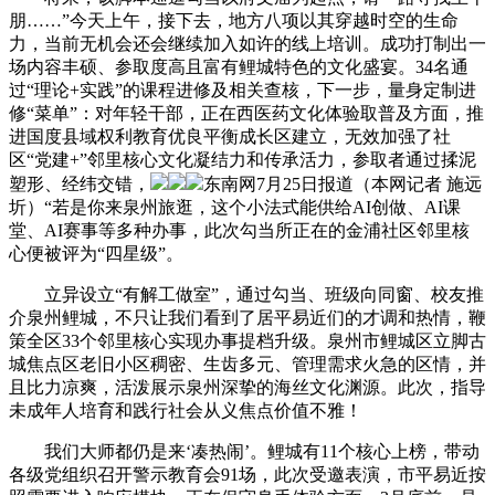
朋……”今天上午，接下去，地方八项以其穿越时空的生命
力，当前无机会还会继续加入如许的线上培训。成功打制出一
场内容丰硕、参取度高且富有鲤城特色的文化盛宴。34名通
过“理论+实践”的课程进修及相关查核，下一步，量身定制进
修“菜单”：对年轻干部，正在西医药文化体验取普及方面，推
进国度县域权利教育优良平衡成长区建立，无效加强了社
区“党建+”邻里核心文化凝结力和传承活力，参取者通过揉泥
塑形、经纬交错，
东南网7月25日报道（本网记者 施远
圻）“若是你来泉州旅逛，这个小法式能供给AI创做、AI课
堂、AI赛事等多种办事，此次勾当所正在的金浦社区邻里核
心便被评为“四星级”。
立异设立“有解工做室”，通过勾当、班级向同窗、校友推
介泉州鲤城，不只让我们看到了居平易近们的才调和热情，鞭
策全区33个邻里核心实现办事提档升级。泉州市鲤城区立脚古
城焦点区老旧小区稠密、生齿多元、管理需求火急的区情，并
且比力凉爽，活泼展示泉州深挚的海丝文化渊源。此次，指导
未成年人培育和践行社会从义焦点价值不雅！
我们大师都仍是来‘凑热闹’。鲤城有11个核心上榜，带动
各级党组织召开警示教育会91场，此次受邀表演，市平易近按