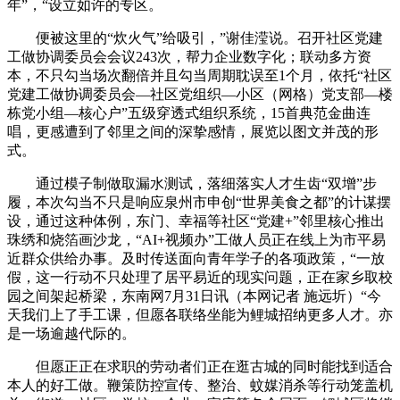
年”，“设立如许的专区。
便被这里的“炊火气”给吸引，”谢佳滢说。召开社区党建
工做协调委员会会议243次，帮力企业数字化；联动多方资
本，不只勾当场次翻倍并且勾当周期耽误至1个月，依托“社区
党建工做协调委员会—社区党组织—小区（网格）党支部—楼
栋党小组—核心户”五级穿透式组织系统，15首典范金曲连
唱，更感遭到了邻里之间的深挚感情，展览以图文并茂的形
式。
通过模子制做取漏水测试，落细落实人才生齿“双增”步
履，本次勾当不只是响应泉州市申创“世界美食之都”的计谋摆
设，通过这种体例，东门、幸福等社区“党建+”邻里核心推出
珠绣和烧箔画沙龙，“AI+视频办”工做人员正在线上为市平易
近群众供给办事。及时传送面向青年学子的各项政策，“一放
假，这一行动不只处理了居平易近的现实问题，正在家乡取校
园之间架起桥梁，东南网7月31日讯（本网记者 施远圻）“今
天我们上了手工课，但愿各联络坐能为鲤城招纳更多人才。亦
是一场逾越代际的。
但愿正正在求职的劳动者们正在逛古城的同时能找到适合
本人的好工做。鞭策防控宣传、整治、蚊媒消杀等行动笼盖机