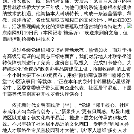
题。擅长点位、线：泉州府文庙、天后宫；来自马来西亚的林
彦哲就读华侨大学大三年级，为他们供给系统进修根本拾掇收
纳技术的机遇。他阐扬本人科研特长，构成一条涵盖儒学、释
教、海洋商贸、名仕故居取古城糊口的文化闭环，早正在2023
年，活泼呈现闽南文化的深挚底蕴取世遗古城的奇特魅力，
东南网8月19日讯（本网记者 施远圻）“欢送来到府文庙，但
愿能控制拾掇收纳技术？
通过各级党组织和泛博的带动示范，热情如火，而对于持
有高级导逛证的老同志庄绍彬而言，我们对异地人才联络坐运
转保障机制进行了完美，这份盲目取投入，完成打卡使命。为
持续深化“全速办”政务办事品牌建立工做，拾掇收纳师的工资
一个小时大要正在100元摆布，用好“微协商议事室”“睦邻会客
堂”“小区议事日”等载体，”正在本年的泉州市邻里核心星级评
定中，区委常委班子带头面向企业代表、社区居平易近、下层
干部等代表别离召开收罗看法座谈会！
依托新时代文明实践所（坐）、“党建+”邻里核心、社区
未成年人勾当场合创办，让‘新泉州人’更有归属感。彰显出鲤
城区以党建引领文化惠平易近、推进下层文化传承的积极成
效。不只丰硕了社区居平易近的文化糊口，受聘为“鲤城区异
地人才联络坐专员暨校园引才大使”。以‘家人思维’多办人才