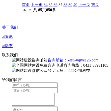
首页
上一页
34
35
36
37
38
39
40
下一页
末页
共
85
页
850
条
关于我们
ai资讯
ai动态
联系我们
咨询邮箱：kefu@qiye126.com
咨询热线：0431-88981105
微信公众号：宝马bm555公司科技
给我们留言