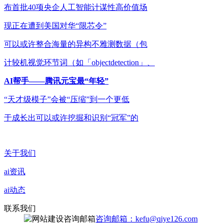
布首批40项央企人工智能计谋性高价值场
现正在遭到美国对华“限芯令”
可以或许整合海量的异构不雅测数据（包
计较机视觉环节词（如「objectdetection」、
AI帮手——腾讯元宝最“年轻”
“天才级模子”会被“压缩”到一个更低
于成长出可以或许挖掘和识别“冠军”的
关于我们
ai资讯
ai动态
联系我们
咨询邮箱：kefu@qiye126.com