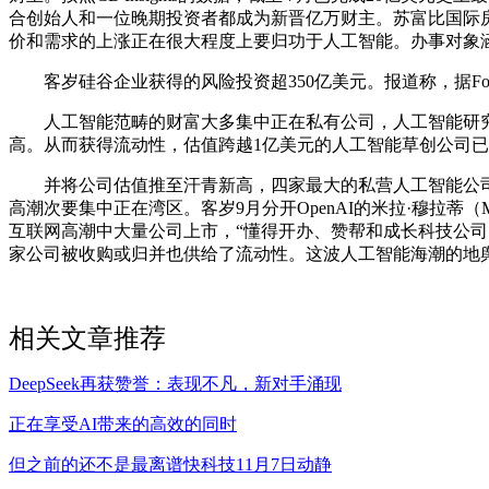
合创始人和一位晚期投资者都成为新晋亿万财主。苏富比国际房地产公司数据显示
价和需求的上涨正在很大程度上要归功于人工智能。办事对象涵盖草
客岁硅谷企业获得的风险投资超350亿美元。报道称，据For
人工智能范畴的财富大多集中正在私有公司，人工智能研究取使用需
高。从而获得流动性，估值跨越1亿美元的人工智能草创公司已超
并将公司估值推至汗青新高，四家最大的私营人工智能公司曾经创制
高潮次要集中正在湾区。客岁9月分开OpenAI的米拉·穆拉蒂（Mira
互联网高潮中大量公司上市，“懂得开办、赞帮和成长科技公司的人都堆积正
家公司被收购或归并也供给了流动性。这波人工智能海潮的地舆集中
相关文章推荐
DeepSeek再获赞誉：表现不凡，新对手涌现
正在享受AI带来的高效的同时
但之前的还不是最离谱快科技11月7日动静