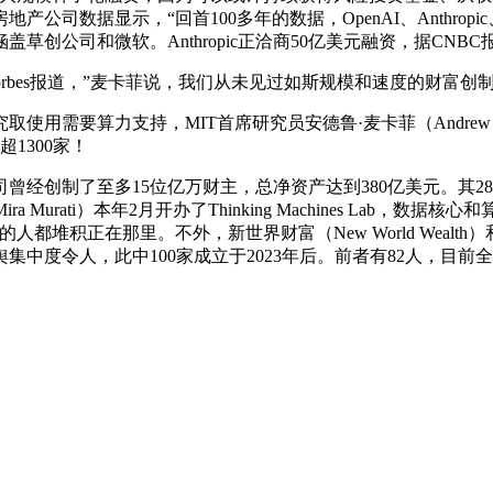
，“回首100多年的数据，OpenAI、Anthropic、Safe S
创公司和微软。Anthropic正洽商50亿美元融资，据CN
bes报道，”麦卡菲说，我们从未见过如斯规模和速度的财富创
要算力支持，MIT首席研究员安德鲁·麦卡菲（Andrew Mc
1300家！
了至多15位亿万财主，总净资产达到380亿美元。其28岁创始人A
 Murati）本年2月开办了Thinking Machines Lab
在那里。不外，新世界财富（New World Wealth）和Henl
度令人，此中100家成立于2023年后。前者有82人，目前全球