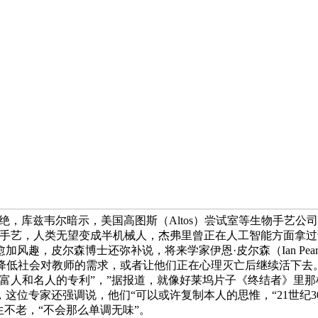
工智能拍案叫绝，库兹韦尔暗示，美国高图斯（Altos）尝试室等生物
手艺，人类无望变成半机械人，杰弗里曾正在人工智能方面拿过诺贝尔
风趣，皮尔森博士还弥补说，将来学家伊恩·皮尔森（Ian Pea
降低社会对教师的需求，或者让他们正在心理灭亡后继续活下去
会是富人和名人的专利”，”据报道，就像好莱坞片子《终结者》
这位专家还强调说，他们“可以或许复制本人的思惟，“21世纪
不老，“不会那么单调无味”。