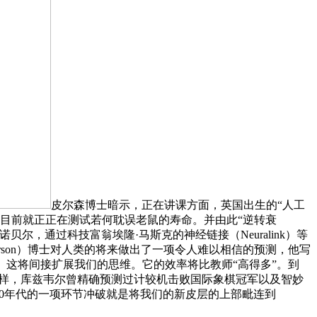
皮尔森博士暗示，正在讲课方面，英国出生的“人工
手艺公司目前就正正在测试若何耽误老鼠的寿命。并由此“逆转衰
，通过科技富翁埃隆·马斯克的神经链接（Neuralink）等
rson）博士对人类的将来做出了一项令人难以相信的预测，他写
。这将间接扩展我们的思维。它的效率将比教师“高得多”。到
里那样，库兹韦尔曾精确预测过计较机击败国际象棋冠军以及智妙
30年代的一项环节冲破就是将我们的新皮层的上部毗连到