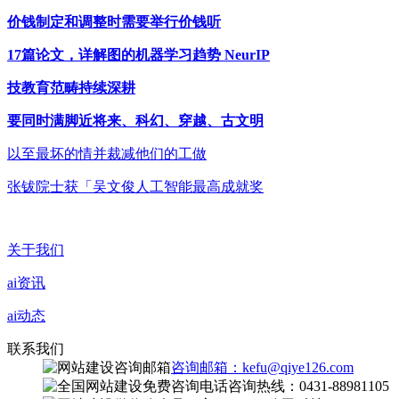
价钱制定和调整时需要举行价钱听
17篇论文，详解图的机器学习趋势 NeurIP
技教育范畴持续深耕
要同时满脚近将来、科幻、穿越、古文明
以至最坏的情并裁减他们的工做
张钹院士获「吴文俊人工智能最高成就奖
关于我们
ai资讯
ai动态
联系我们
咨询邮箱：kefu@qiye126.com
咨询热线：0431-88981105